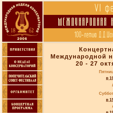
Концертн
Международной н
20 - 27 ок
Пятниц
в 1
Суббот
в 1
в 1