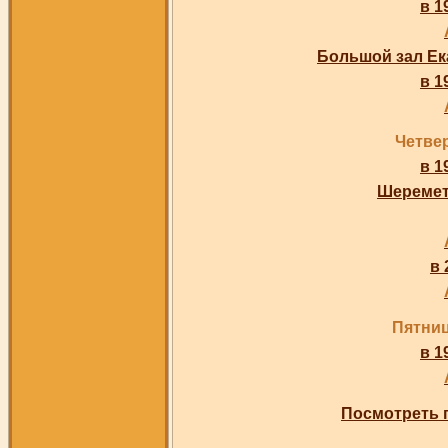
в 1
Большой зал Ек
в 1
Четвер
в 1
Шеремет
в 
Пятниц
в 1
Посмотреть 