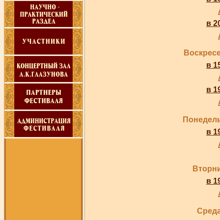
в 2
Воскресе
в 1
в 1
Понедель
в 1
Вторни
в 1
Среда